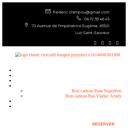
frederic.crampou@gmail.com
06 72 59 46 45
73 Avenue de l'Impératrice Eugénie, 65120
Luz-Saint-Sauveur
Luz Saint Sauveur
Pau
A propos
Bon cadeau
Bon cadeau Pont Napoléon
Bon cadeau Pau Viaduc Arudy
Blog
Ma vidéo
R
E
S
E
R
V
E
R