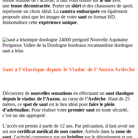
bonne réussite de l’activité, il faut vous rendre sur
le site
avec
une
tenue décontractée
. Porter un
shirt
et des chaussures de sport,
représente un choix idéal. La
caméra embarquée
est également
proposée ainsi que les images de votre
saut
en format HD.
Immortalisez cette
expérience unique
.
Saut à l’élastique depuis le Viaduc de l’Auzon Ardèche
Découvrez de
nouvelles sensations
en effectuant un
saut élastique
depuis le viaduc de l’Auzon
, au cœur de l
’Ardèche
. Haut de 25
mètres, ce
spot de saut
est le lieu idéal pour
faire le plein
d’adrénaline.
Pour réaliser votre
premier saut
en toute sécurité,
c’est un site approprié.
L’accès est permis à partir de 12 ans. Par précaution, il faut avoir sur
soi son
certificat médical de non contre
. Arrivée dans la
zone de
saut
, l’activité commence par un
briefing
sur le déroulement et sur