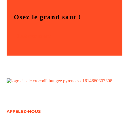
Osez le grand saut !
R
é
s
e
r
v
e
r
u
n
s
a
u
t
APPELEZ-NOUS