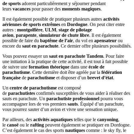
de sports
adorent particulièrement y séjourner pendant
leurs
vacances
pour passer des
moments magiques
.
Il est également possible de pratiquer plusieurs autres
activités
aériennes de sports extrêmes
en
Dordogne
. On peut citer entre
autres :
montgolfière
,
ULM
,
stage de pilotage
avion
,
parapente
,
simulateur de chute libre
. Il est également
possible de faire du
baptême de l’air
, du vol en
apensateur
ou
encore du
saut en parachute
. Ce dernier offre plusieurs possibilités.
Vous pouvez essayer un
saut en parachute Tandem
. Pour faire
une initiation à la pratique de cette activité, il est tout à fait possible
de suivre une
formation théorique
dans une
école de
parachutisme
. Cette dernière doit être agréée par la
fédération
française
de
parachutisme
et disposer d’un
brevet d’état
.
Un
centre de parachutisme
est composé
de
parachutistes
confirmés susceptibles de vous aider à réaliser des
sauts en parachute. Un
parachutiste professionnel
pourra vous
accompagner lors de vos premiers
sauts
. Équipé d’un parachute,
vous pourrez sauter d’un avion et vivre une sensation unique.
Par ailleurs, des
activités aquatiques
telles que le
canyoning
,
le
canoë
ou le
rafting
peuvent également se pratiquer en Dordogne.
C’est également le cas des sports
nautiques
comme : le sky fly, le