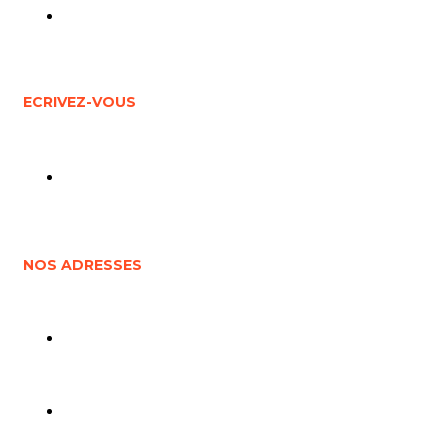
06 72 59 46 45
ECRIVEZ-VOUS
frederic.crampou@gmail.com
NOS ADRESSES
Viaduc Arudy - Pau : 2 rue du parc national 64260
ARUDY
Pont Napoléon - 73 Avenue de l'Impératrice Eugénie,
65120 Luz-Saint-Sauveur