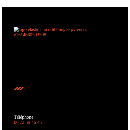
N°1 du saut à l’élastique en France. 5 spots de saut dont
2 dans les Pyrénées : Pont Napoléon et Viaduc Arudy
Contact
Téléphone
06 72 59 46 45