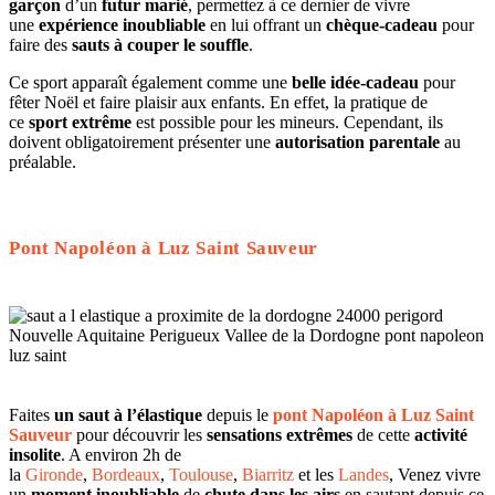
garçon
d’un
futur marié
, permettez à ce dernier de vivre
une
expérience inoubliable
en lui offrant un
chèque-cadeau
pour
faire des
sauts à couper le souffle
.
Ce sport apparaît également comme une
belle idée-cadeau
pour
fêter Noël et faire plaisir aux enfants. En effet, la pratique de
ce
sport extrême
est possible pour les mineurs. Cependant, ils
doivent obligatoirement présenter une
autorisation parentale
au
préalable.
Pont Napoléon à Luz Saint Sauveur
Faites
un saut à l’élastique
depuis le
pont Napoléon à Luz Saint
Sauveur
pour découvrir les
sensations extrêmes
de cette
activité
insolite
. A environ 2h de
la
Gironde
,
Bordeaux
,
Toulouse
,
Biarritz
et les
Landes
, Venez vivre
un
moment inoubliable
de
chute dans les airs
en sautant depuis ce