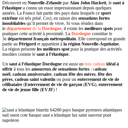
Découvert en
Nouvelle-Zélande
par
Alan John Hackett
, le
saut à
l’élastique
a connu un essor impressionnant depuis quelques
années. La France fait partie des pays dans lesquels ce
sport
extrême
est très prisé. Ceci, en raison des
sensations fortes
inoubliables
qu’il permet de vivre. Si vous résidez dans
le
département
de la
Dordogne
, il existe les
meilleurs spots
pour
pratiquer cette activité à proximité. La
Dordogne
constitue le
3e
département français métropolitain
. Elle correspond en grande
partie au
Périgord
et appartient à
la région Nouvelle-Aquitaine
.
La région présente
les meilleurs spot
pour la pratique des activités
insolites comme le
saut à l’élastique
.
Un
saut à l’élastique Dordogne
est aussi un
bon cadeau
idéal à
offrir
à tous les
amoureux de sensations fortes
: c
adeau
noël
,
cadeau anniversaire
,
cadeau fête des mères
,
fête des
pères
,
cadeau saint valentin
ou pour un
enterrement de vie de
célibataire
(
Enterrement de vie de garçon
(
EVG
),
enterrement
de vie de jeune fille
(
EVJF
) !