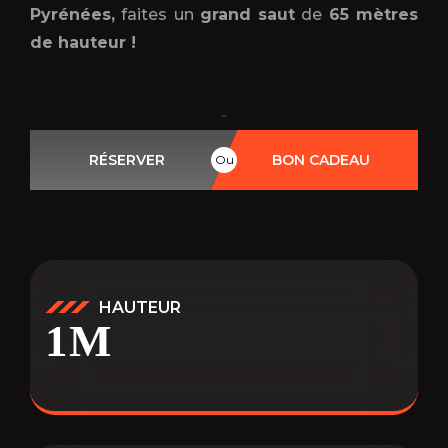
Pyrénées,
faites un
grand saut
de
65
mètres
de hauteur !
-
RÉSERVER
BON CADEAU
Ou
HAUTEUR
1
M