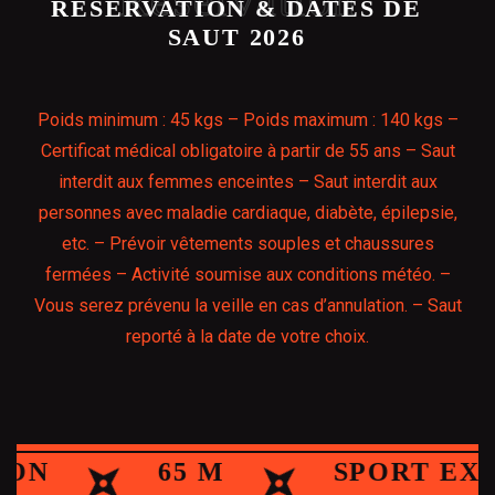
Réservation
RÉSERVATION & DATES DE
SAUT 2026
Poids minimum : 45 kgs – Poids maximum : 140 kgs –
Certificat médical obligatoire à partir de 55 ans – Saut
interdit aux femmes enceintes – Saut interdit aux
personnes avec maladie cardiaque, diabète, épilepsie,
etc. – Prévoir vêtements souples et chaussures
fermées – Activité soumise aux conditions météo. –
Vous serez prévenu la veille en cas d’annulation. – Saut
reporté à la date de votre choix.
SHOW ALL
SPORTS EXTRÊMES
65 M
SPORT EXTRÊ
SAUT 