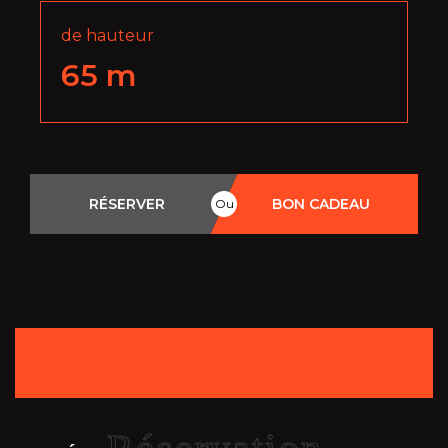
de hauteur
65
m
RÉSERVER
BON CADEAU
Ou