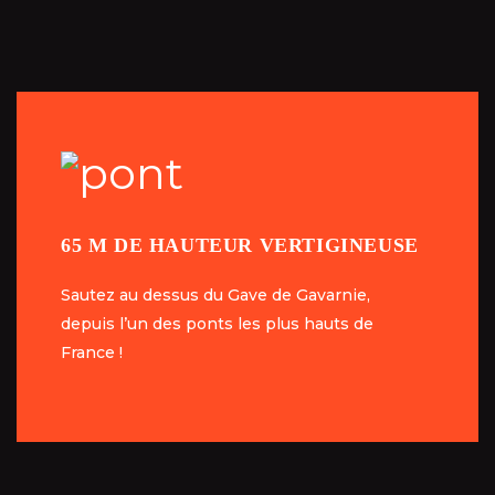
65 M DE HAUTEUR VERTIGINEUSE
65 M DE HAUTEUR VERTIGINEUSE
Sautez au dessus du Gave de Gavarnie,
Sautez au dessus du Gave de Gavarnie,
depuis l’un des ponts les plus hauts de
depuis l’un des ponts les plus hauts de
France !
France !