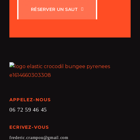
R
É
S
E
R
V
E
R
U
N
S
A
U
T
APPELEZ-NOUS
06 72 59 46 45
ECRIVEZ-VOUS
frederic.crampou@gmail.com