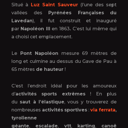
Situé à
Luz Saint Sauveur
(l’une des sept
vallées des
Pyrénées Françaises
du
Lavedan
), il fut construit et inauguré
par
Napoléon III
en 1863
.
C’est lui même qui
a choisi cet emplacement.
Le
Pont Napoléon
mesure 69 mètres de
long et culmine au dessus du Gave de Pau à
65 mètres
de hauteur
!
C’est l’endroit idéal pour les amoureux
d’
activités
sports extrêmes
! En plus
du
saut à l’élastique
, vous y trouverez de
nombreuses
activités
sportives
:
via ferrata
,
tyrolienne
géante
,
escalade
,
vtt
,
karting
,
canoë